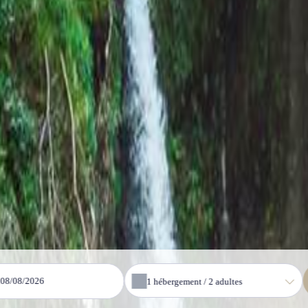
u
1
hébergement /
2
adultes